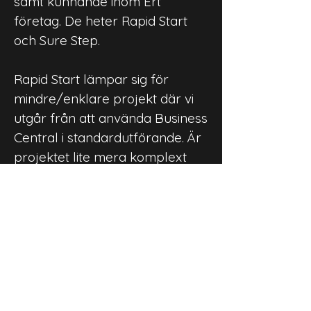
samt kunnande inom Ert
företag. De heter Rapid Start
och Sure Step.
Rapid Start lämpar sig för
mindre/enklare projekt där vi
utgår från att använda Business
Central i standardutförande. Är
projektet lite mera komplext
och vi skall utföra
anpassningar/använda
tredjepartsprodukter är vår
rekommendation alltid att utgå
från Sure Step! Ni kan läsa
mera om våra
implementeringsmetodiker här