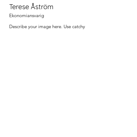
Terese Åström
Ekonomiansvarig
Describe your image here. Use catchy
text to tell people the story behind the
photo.
Go to “Manage Media” to add your
content.
Mera information
Update Affärssystem AB
IT & Affärssystem för en ännu effektivare
vardag!
Ta kontakt
med oss idag!
Enroll Now