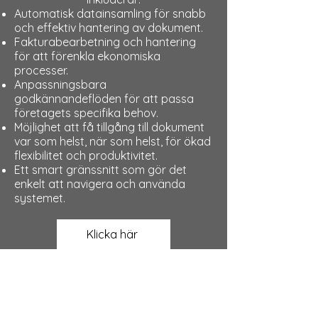
Automatisk datainsamling för snabb
och effektiv hantering av dokument.
Fakturabearbetning och hantering
för att förenkla ekonomiska
processer.
Anpassningsbara
godkännandeflöden för att passa
företagets specifika behov.
Möjlighet att få tillgång till dokument
var som helst, när som helst, för ökad
flexibilitet och produktivitet.
Ett smart gränssnitt som gör det
enkelt att navigera och använda
systemet.
Klicka här
Update Affärssystem AB
IT & Affärssystem för en ännu effektivare