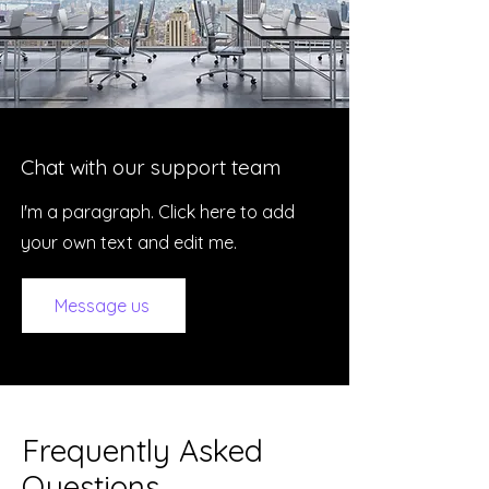
Chat with our support team
I'm a paragraph. Click here to add
your own text and edit me.
Message us
Frequently Asked
Questions