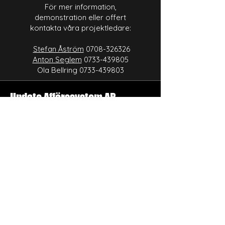
För mer information,
demonstration eller offert
kontakta våra projektledare:
Stefan Åström
0708-326326
Anton Seglem
0733-439805
Ola Bellring
0733-439803
Update Affärssystem AB
IT & Affärssystem för en ännu effektivare
vardag!
Ta kontakt
med oss idag!
Enroll Now