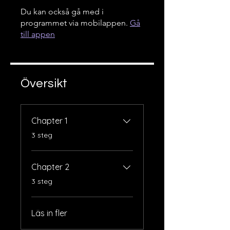
Du kan också gå med i
programmet via mobilappen.
Gå
till appen
Översikt
Chapter 1
.
3 steg
Chapter 2
.
3 steg
Läs in fler