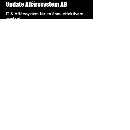
Update Affärssystem AB
IT & Affärssystem för en ännu effektivare
vardag!
Ta kontakt
med oss idag!
Enroll Now
Info
031- 727 78 00
Info@update.se