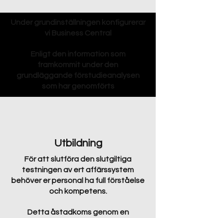
Under grundinställningen konfigurerar
vi Business Central
Enligt den information som
framkommit under den
grundläggande förstudieanalysen
som har genomförts
Utbildning
För att slutföra den slutgiltiga
testningen av ert affärssystem
behöver er personal ha full förståelse
och kompetens.
Detta åstadkoms genom en