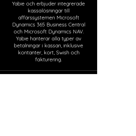
Yabie och erbjuder integrerade
kassalösningar till
affärssystemen Microsoft
Dynamics 365 Business Central
och Microsoft Dynamics NAV.
Yabie hanterar alla typer av
betalningar i kassan, inklusive
kontanter, kort, Swish och
fakturering.
Update Affärssystem AB
IT & Affärssystem för en ännu effektivare
vardag!
Ta kontakt
med oss idag!
Enroll Now