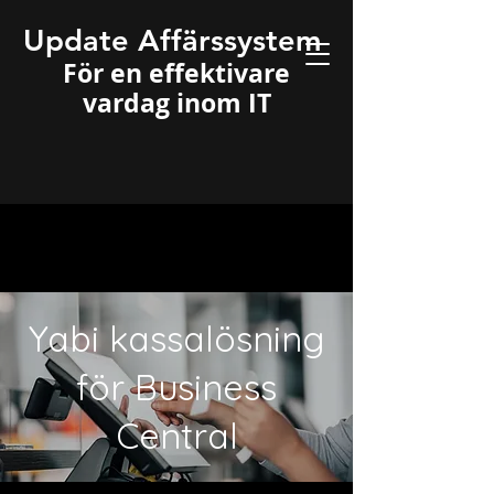
Update Affärssystem
För en effektivare
vardag inom IT
Yabi kassalösning
för Business
Central