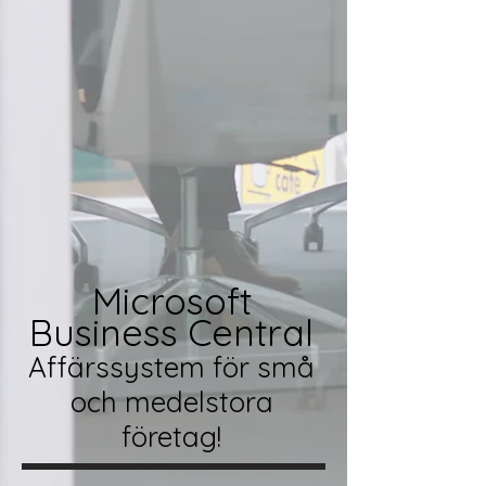
Microsoft
Business Central
Affärssystem för små
och medelstora
företa
g!