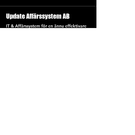
Update Affärssystem AB
IT & Affärssystem för en ännu effektivare
vardag!
Ta kontakt
med oss idag!
Enroll Now
Info
031- 727 78 00