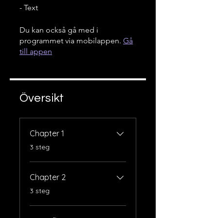
- Text
Du kan också gå med i
programmet via mobilappen.
Gå
till appen
Översikt
Chapter 1
.
3 steg
Chapter 2
.
3 steg