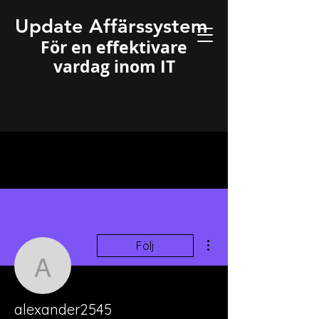
Update Affärssystem
För en effektivare
vardag inom IT
Fler åtgärder
Följ
alexander2545
alexander2545