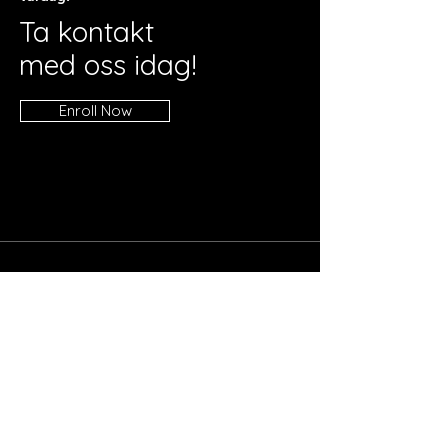
Ta kontakt
med oss idag!
Enroll Now
Info
031- 727 78 00
Info@update.se
Address
Datavägen 12A